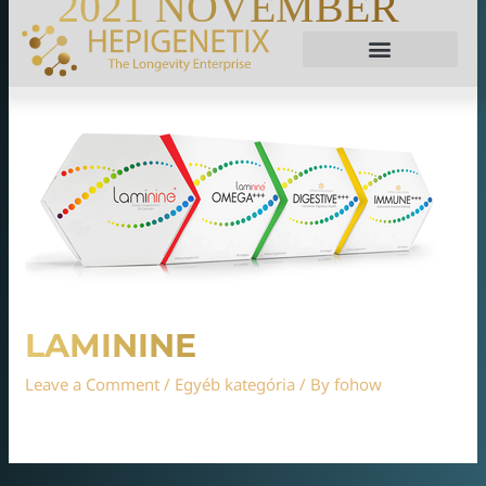
2021 NOVEMBER
LAMININE
Leave a Comment
/
Egyéb kategória
/ By
fohow
idsufgirhgeriuptklej